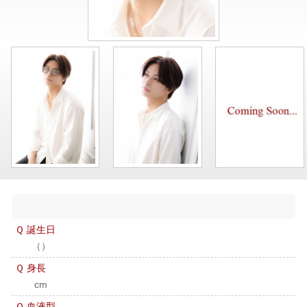
Ｑ 誕生日
（）
Ｑ 身長
cm
Ｑ 血液型