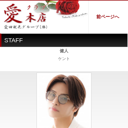
前ページへ
STAFF
健人
ケント