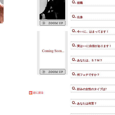
前職
出身
今○○に、はまってます！
実は○○に自信があります！
あなたは、Ｓ？Ｍ？
何フェチですか？
好みの女性のタイプは?
あなたは何営？