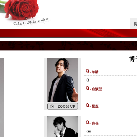
博
年齢
()
血液型
星座
身長
cm